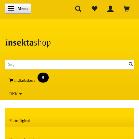
Skifte navigation
Menu
0
Indkøbskurv
DKK
Fortrolighed