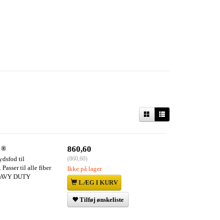
 ®
860,60
dsfod til
(
860,60
)
Passer til alle fiber
Ikke på lager
 HEAVY DUTY
LÆG I KURV
Tilføj ønskeliste