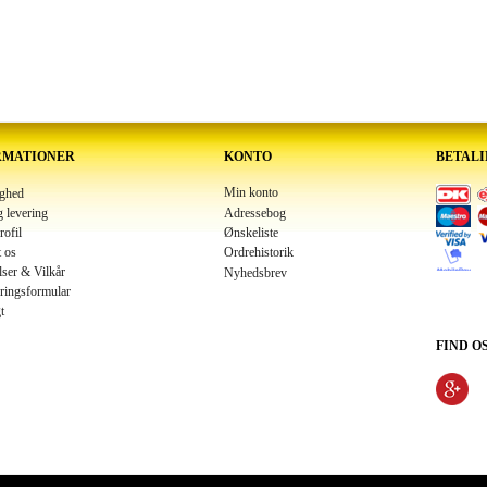
RMATIONER
KONTO
BETAL
Min konto
ighed
Adressebog
g levering
Ønskeliste
rofil
 os
Ordrehistorik
lser & Vilkår
Nyhedsbrev
ringsformular
t
FIND O