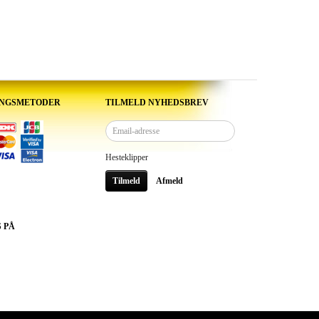
INGSMETODER
TILMELD NYHEDSBREV
Email-
adresse
Hesteklipper
Tilmeld
Afmeld
S PÅ