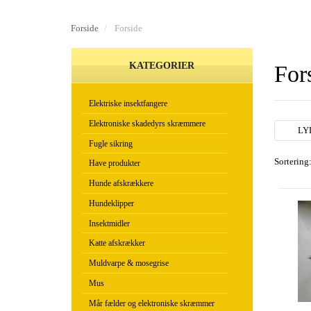
Forside
Forside
KATEGORIER
For
Elektriske insektfangere
Elektroniske skadedyrs skræmmere
LY
Fugle sikring
Sortering
Have produkter
Hunde afskrækkere
Hundeklipper
Insektmidler
Katte afskrækker
Muldvarpe & mosegrise
Mus
Mår fælder og elektroniske skræmmer