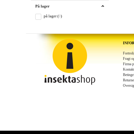
På lager
på lager
(
0
)
INFO
Fortrol
Fragt o
Firma p
Kontakt
Betinge
Returne
Oversig