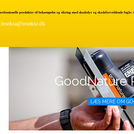
 professionelle produkter til bekæmpelse og sikring mod skadedyr og skadeforvoldende fugle:
|
insekta@insekta.dk
GoodNature 
LÆS MERE OM 