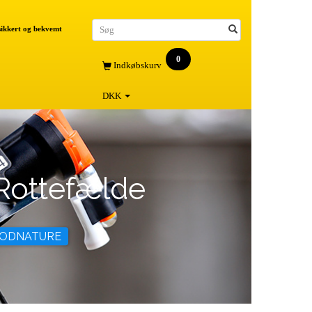
 sikkert og bekvemt
0
Indkøbskurv
DKK
Rottefælde
GOODNATURE