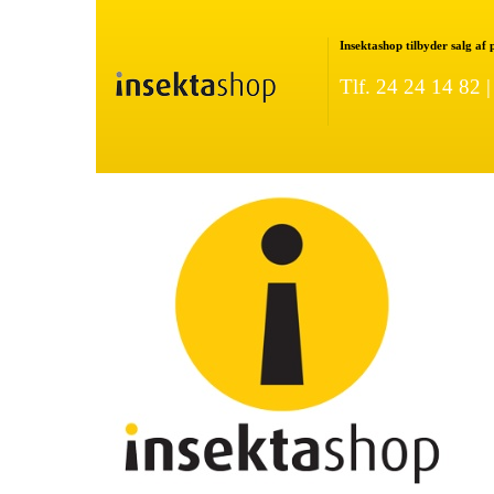
Insektashop tilbyder salg af
Tlf. 24 24 14 82 
ture Rottefælde
LÆS MERE OM GOODNATURE