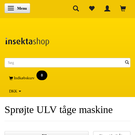
Skifte navigation
Menu
0
Indkøbskurv
DKK
Sprøjte ULV tåge maskine