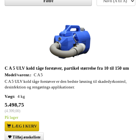
Filtre
C A 5 ULV kold tåge forstøver, partikel størrelse fra 10 til 150 um
Model/varenr.:
C A 5
C A 5 ULV kold tåge forstøver er den bedste løsning til skadedyrkontrol,
desinfektion og rengørings applikationer.
Vægt:
4 kg
5.498,75
(
4.399,00
)
På lager
LÆG I KURV
Tilføj ønskeliste