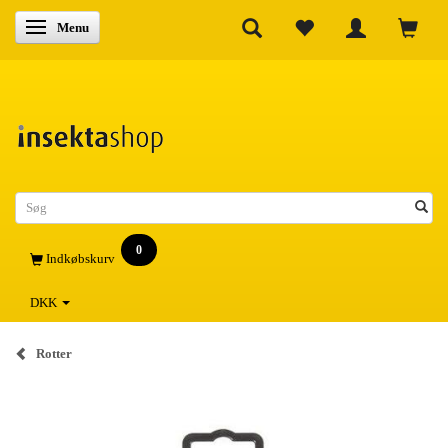
Skifte navigation
Menu
0
Indkøbskurv
DKK
Rotter