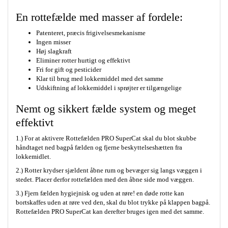
En rottefælde med masser af fordele:
Patenteret, præcis frigivelsesmekanisme
Ingen misser
Høj slagkraft
Eliminer rotter hurtigt og effektivt
Fri for gift og pesticider
Klar til brug med lokkemiddel med det samme
Udskiftning af lokkemiddel i sprøjter er tilgængelige
Nemt og sikkert fælde system og meget
effektivt
1.) For at aktivere Rottefælden PRO SuperCat skal du blot skubbe
håndtaget ned bagpå fælden og fjerne beskyttelseshætten fra
lokkemidlet.
2.) Rotter krydser sjældent åbne rum og bevæger sig langs væggen i
stedet. Placer derfor rottefælden med den åbne side mod væggen.
3.) Fjern fælden hygiejnisk og uden at røre! en døde rotte kan
bortskaffes uden at røre ved den, skal du blot trykke på klappen bagpå.
Rottefælden PRO SuperCat kan derefter bruges igen med det samme.