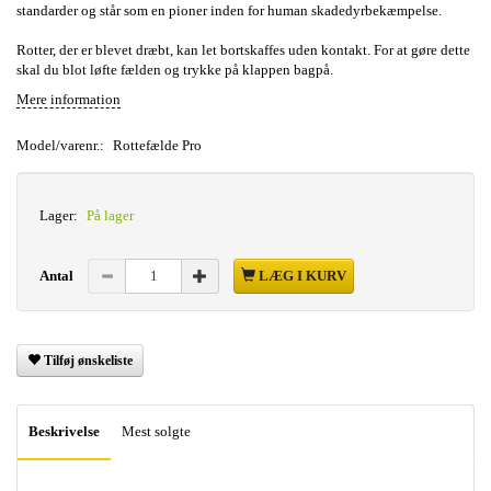
standarder og står som en pioner inden for human skadedyrbekæmpelse.
Rotter, der er blevet dræbt, kan let bortskaffes uden kontakt. For at gøre dette
skal du blot løfte fælden og trykke på klappen bagpå.
Mere information
Model/varenr.:
Rottefælde Pro
Lager:
På lager
Antal
LÆG I KURV
Tilføj ønskeliste
Beskrivelse
Mest solgte