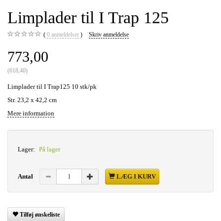
Limplader til I Trap 125
0
anmeldelser
Skriv anmeldelse
773,00
(
618,40
)
Limplader til I Trap125 10 stk/pk
Str. 23,2 x 42,2 cm
Mere information
Lager:
På lager
Antal
LÆG I KURV
Tilføj ønskeliste