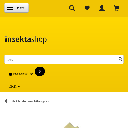
Skifte navigation
Menu
0
Indkøbskurv
DKK
Elektriske insektfangere