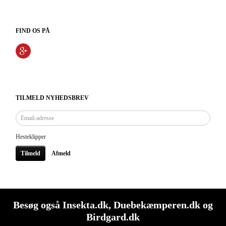
FIND OS PÅ
TILMELD NYHEDSBREV
Email-
adresse
Hesteklipper
Tilmeld
Afmeld
Besøg også
Insekta.dk
,
Duebekæmperen.dk
og
Birdgard.dk