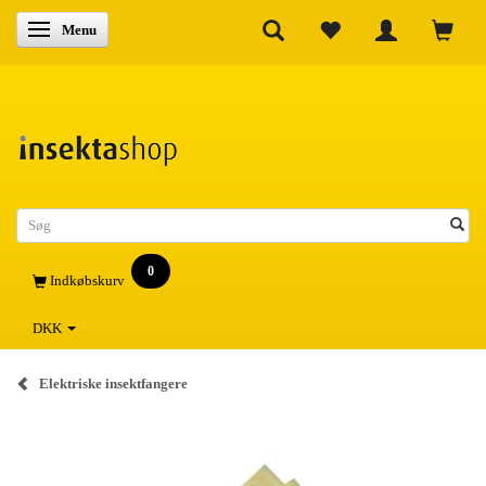
Skifte navigation
Menu
0
Indkøbskurv
DKK
Elektriske insektfangere