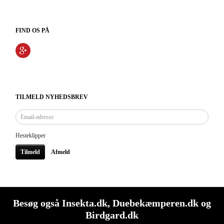
FIND OS PÅ
TILMELD NYHEDSBREV
Email-
adresse
Hesteklipper
Tilmeld
Afmeld
Besøg også
Insekta.dk
,
Duebekæmperen.dk
og
Birdgard.dk