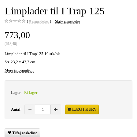
Limplader til I Trap 125
0
anmeldelser
Skriv anmeldelse
773,00
(
618,40
)
Limplader til I Trap125 10 stk/pk
Str. 23,2 x 42,2 cm
Mere information
Lager:
På lager
Antal
LÆG I KURV
Tilføj ønskeliste