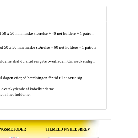
med 50 x 50 mm maske størrelse + 40 net holdere + 1 patron
 med 50 x 50 mm maske størrelse + 60 net holdere + 1 patron
holderne skal du altid rengøre overfladen. Om nødvendigt,
dagen efter, så hærdningen får tid til at sætte sig.
ip overskydende af kabelbinderne.
t af net holderne.
INGSMETODER
TILMELD NYHEDSBREV