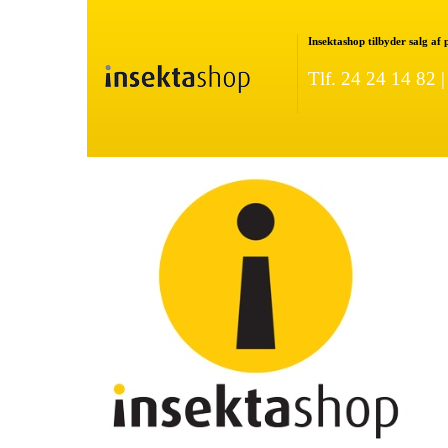
Insektashop tilbyder salg af
Tlf. 24 24 14 82 
ture Rottefælde
LÆS MERE OM GOODNATURE