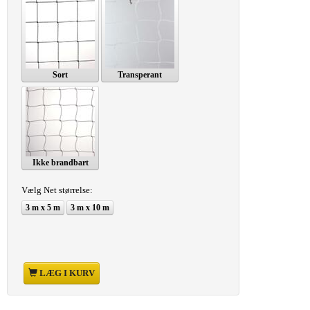
Sort
Transperant
Ikke brandbart
Vælg
Net størrelse:
3 m x 5 m
3 m x 10 m
LÆG I KURV