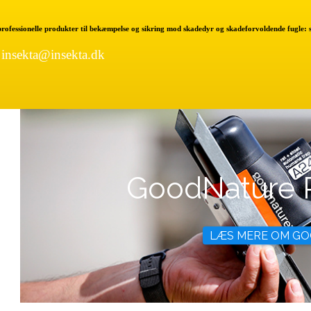
 professionelle produkter til bekæmpelse og sikring mod skadedyr og skadeforvoldende fugle:
|
insekta@insekta.dk
GoodNature 
LÆS MERE OM 