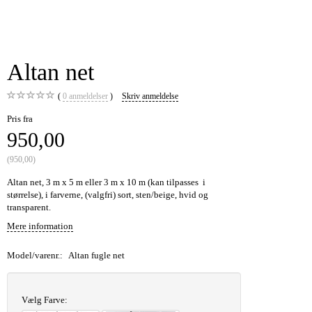
Altan net
0
anmeldelser
Skriv anmeldelse
Pris fra
950,00
(
950,00
)
Altan net, 3 m x 5 m eller 3 m x 10 m (kan tilpasses i
størrelse), i farverne, (valgfri) sort, sten/beige, hvid og
transparent.
Mere information
Model/varenr.:
Altan fugle net
Vælg
Farve: