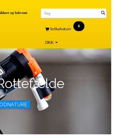
 sikkert og bekvemt
0
Indkøbskurv
DKK
Rottefælde
GOODNATURE