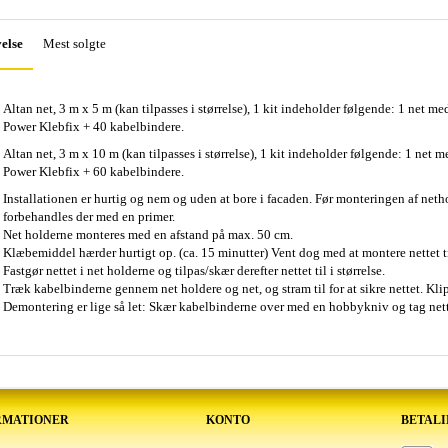
else
Mest solgte
Altan net, 3 m x 5 m (kan tilpasses i størrelse), 1 kit indeholder følgende: 1 net 
Power Klebfix + 40 kabelbindere.
Altan net, 3 m x 10 m (kan tilpasses i størrelse), 1 kit indeholder følgende: 1 net
Power Klebfix + 60 kabelbindere.
Installationen er hurtig og nem og uden at bore i facaden. Før monteringen af net
forbehandles der med en primer.
Net holderne monteres med en afstand på max. 50 cm.
Klæbemiddel hærder hurtigt op. (ca. 15 minutter) Vent dog med at montere nettet til 
Fastgør nettet i net holderne og tilpas/skær derefter nettet til i størrelse.
Træk kabelbinderne gennem net holdere og net, og stram til for at sikre nettet. Kl
Demontering er lige så let: Skær kabelbinderne over med en hobbykniv og tag nette
RMATIONER
KONTO
BETAL