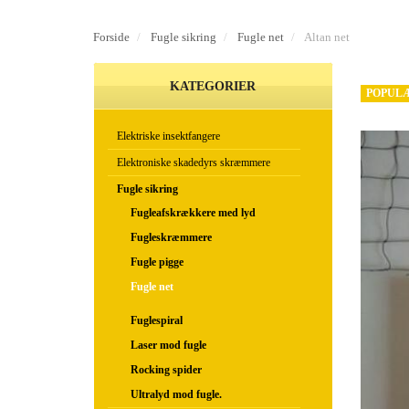
Forside
Fugle sikring
Fugle net
Altan net
KATEGORIER
POPUL
Elektriske insektfangere
Elektroniske skadedyrs skræmmere
Fugle sikring
Fugleafskrækkere med lyd
Fugleskræmmere
Fugle pigge
Fugle net
Fuglespiral
Laser mod fugle
Rocking spider
Ultralyd mod fugle.