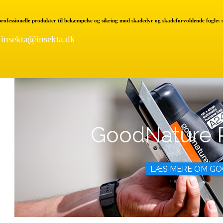
 professionelle produkter til bekæmpelse og sikring mod skadedyr og skadeforvoldende fugle:
|
insekta@insekta.dk
GoodNature 
LÆS MERE OM 