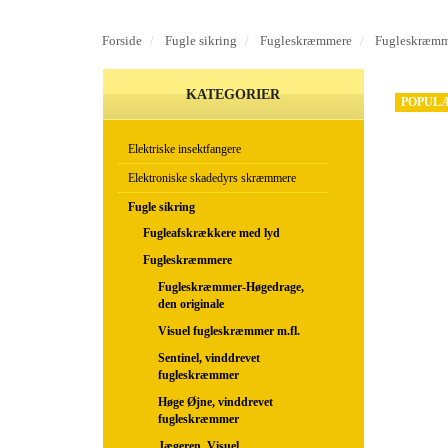
Forside
Fugle sikring
Fugleskræmmere
Fugleskræmme
KATEGORIER
POPUL
Elektriske insektfangere
Elektroniske skadedyrs skræmmere
Fugle sikring
Fugleafskrækkere med lyd
Fugleskræmmere
Fugleskræmmer-Høgedrage,
den originale
Visuel fugleskræmmer m.fl.
Sentinel, vinddrevet
fugleskræmmer
Høge Øjne, vinddrevet
fugleskræmmer
Jægeren, Visuel