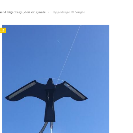
r-Høgedrage, den originale
Høgedrage ® Single
ÆR