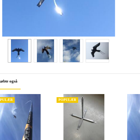
købte også
PULÆR
POPULÆR