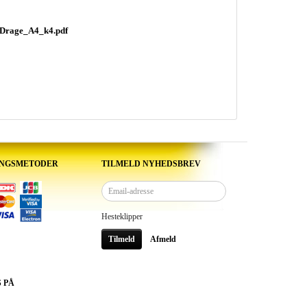
eDrage_A4_k4.pdf
INGSMETODER
TILMELD NYHEDSBREV
Email-
adresse
Hesteklipper
Tilmeld
Afmeld
S PÅ