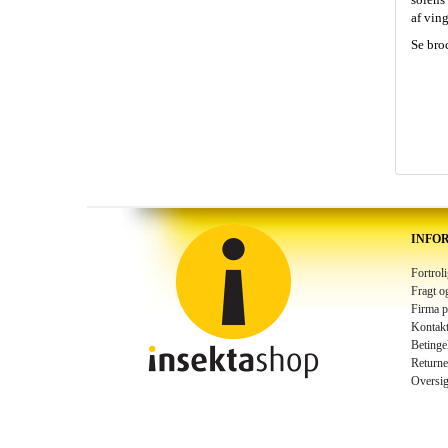
af ving
Se bro
INFO
Fortrol
Fragt o
Firma p
Kontakt
Betinge
Returne
Oversig