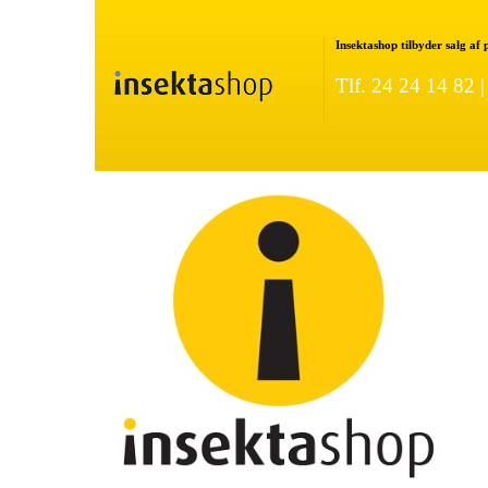
Insektashop tilbyder salg af
Tlf. 24 24 14 82 
ture Rottefælde
LÆS MERE OM GOODNATURE