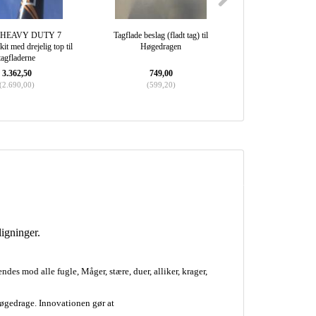
r HEAVY DUTY 7
Tagflade beslag (fladt tag) til
Drejelig top til
it med drejelig top til
Høgedragen
fiberteles
tagfladerne
3.362,50
749,00
874,0
(
2.690,00
)
(
599,20
)
(
699,2
igninger.
endes mod alle fugle, Måger, stære, duer, alliker, krager,
Høgedrage. Innovationen gør at