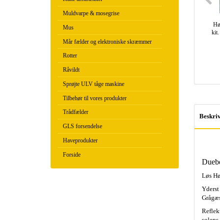
Muldvarpe & mosegrise
Hø
Mus
kit
Mår fælder og elektroniske skræmmer
Rotter
Råvildt
Sprøjte ULV tåge maskine
Tilbehør til vores produkter
Trådfælder
Beskriv
GLS forsendelse
Haveprodukter
Forside
Duebe
Løs Hø
Yderst 
Grågæs
Reflek
solens