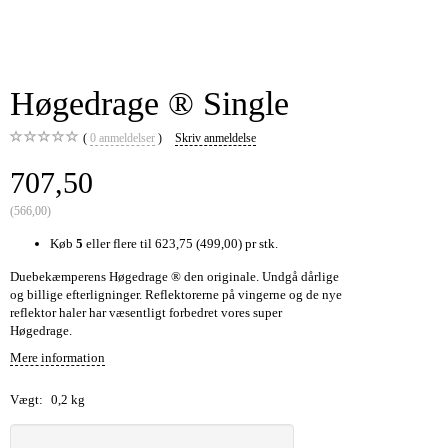
Høgedrage ® Single
0
anmeldelser
Skriv anmeldelse
707,50
(
566,00
)
Køb
5
eller flere til
623,75
(
499,00
)
pr stk.
Duebekæmperens Høgedrage ® den originale. Undgå dårlige
og billige efterligninger. Reflektorerne på vingerne og de nye
reflektor haler har væsentligt forbedret vores super
Høgedrage.
Mere information
Vægt:
0,2 kg