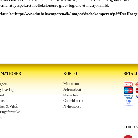
erne, at lysspektret i refleksionerne giver fuglene et indtryk af ild.
chure her.
http://www.duebekaemperen.dk/images/duebekamperen/pdf/DueHoeg
RMATIONER
KONTO
BETAL
Min konto
ighed
Adressebog
g levering
Ønskeliste
rofil
 os
Ordrehistorik
lser & Vilkår
Nyhedsbrev
ringsformular
t
FIND O