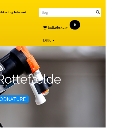
 sikkert og bekvemt
0
Indkøbskurv
DKK
Rottefælde
GOODNATURE