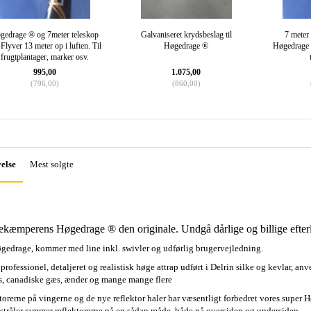
gedrage ® og 7meter teleskop
Galvaniseret krydsbeslag til
7 mete
. Flyver 13 meter op i luften. Til
Høgedrage ®
Høgedrage k
frugtplantager, marker osv.
995,00
1.075,00
(
796,00
)
(
860,00
)
else
Mest solgte
kæmperens Høgedrage ® den originale. Undgå dårlige og billige efterl
gedrage, kommer med line inkl. swivler og udførlig brugervejledning.
professionel, detaljeret og realistisk høge attrap udført i Delrin silke og kevlar, anv
, canadiske gæs, ænder og mange mange flere
torerne på vingerne og de nye reflektor haler har væsentligt forbedret vores super 
 stråler rammer reflektorerne på en sådan måde, både på oversiden og undersiden