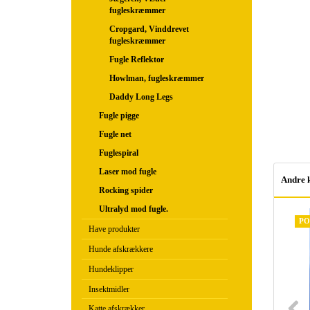
fugleskræmmer
Cropgard, Vinddrevet
fugleskræmmer
Fugle Reflektor
Howlman, fugleskræmmer
Daddy Long Legs
Fugle pigge
Fugle net
Fuglespiral
Laser mod fugle
Andre 
Rocking spider
Ultralyd mod fugle.
PO
Have produkter
Hunde afskrækkere
Hundeklipper
Insektmidler
Katte afskrækker