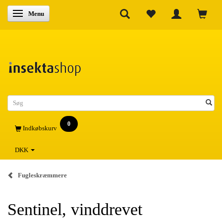
Skifte navigation
Menu
0
Indkøbskurv
DKK
Fugleskræmmere
Sentinel, vinddrevet