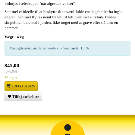
forhøjes i teleskopet, "når afgrøden vokser".
Sentinel er ideelle til at beskytte dine værdifulde ensilageballer fra fugle
angreb. Sentinel flyttes nemt fra felt til felt, Sentinel`s trefork, trædes
simpelthen bare ned i jorden, ikke noget med at grave eller slå men en
hammer.
Vægt:
4 kg
Mængderabat på dette produkt - Spar op til 13 %
845,00
(
676,00
)
På lager
LÆG I KURV
Tilføj ønskeliste