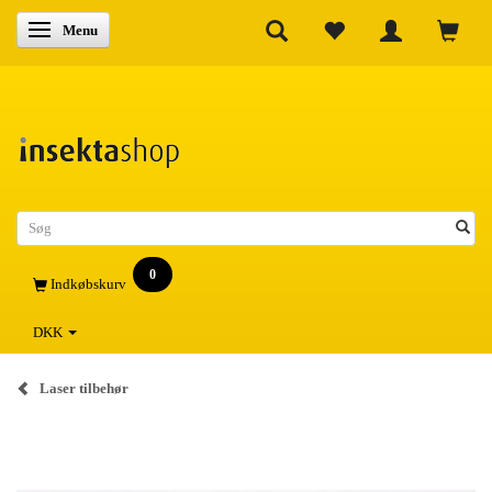
Skifte navigation
Menu
0
Indkøbskurv
DKK
Laser tilbehør