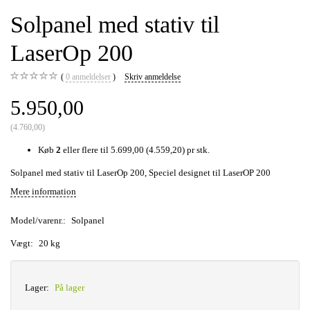
Solpanel med stativ til
LaserOp 200
0
anmeldelser
Skriv anmeldelse
5.950,00
(
4.760,00
)
Køb
2
eller flere til
5.699,00
(
4.559,20
)
pr stk.
Solpanel med stativ til LaserOp 200, Speciel designet til LaserOP 200
Mere information
Model/varenr.:
Solpanel
Vægt:
20 kg
Lager:
På lager