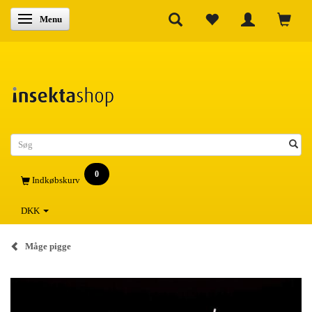
Skifte navigation
Menu
0
Indkøbskurv
DKK
Måge pigge