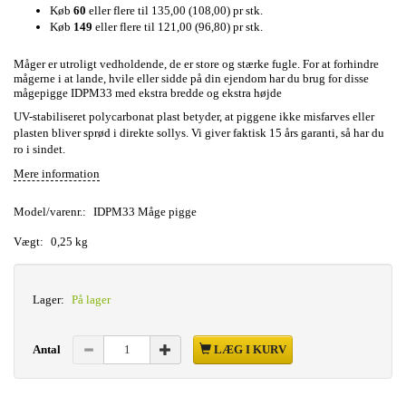
Køb
60
eller flere til
135,00
(
108,00
)
pr stk.
Køb
149
eller flere til
121,00
(
96,80
)
pr stk.
Måger er utroligt vedholdende, de er store og stærke fugle. For at forhindre
mågerne i at lande, hvile eller sidde på din ejendom har du brug for disse
mågepigge IDPM33 med ekstra bredde og ekstra højde
UV-stabiliseret polycarbonat plast betyder, at piggene ikke misfarves eller
plasten bliver sprød i direkte sollys. Vi giver faktisk 15 års garanti, så har du
ro i sindet.
Mere information
Model/varenr.:
IDPM33 Måge pigge
Vægt:
0,25 kg
Lager:
På lager
Antal
LÆG I KURV