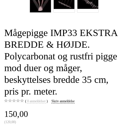
Mågepigge IMP33 EKSTRA
BREDDE & HØJDE.
Polycarbonat og rustfri pigge
mod duer og måger,
beskyttelses bredde 35 cm,
pris pr. meter.
0
anmeldelser
Skriv anmeldelse
150,00
(
120,00
)