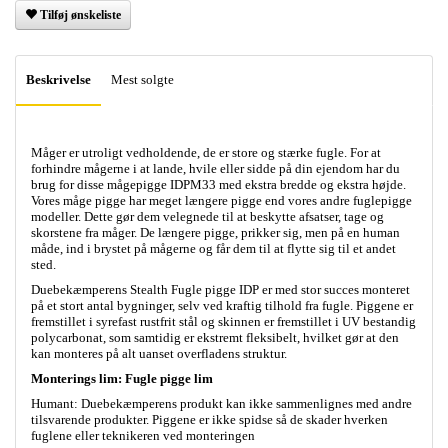
Tilføj ønskeliste
Beskrivelse
Mest solgte
Måger er utroligt vedholdende, de er store og stærke fugle. For at
forhindre mågerne i at lande, hvile eller sidde på din ejendom har du
brug for disse mågepigge IDPM33 med ekstra bredde og ekstra højde.
Vores måge pigge har meget længere pigge end vores andre fuglepigge
modeller. Dette gør dem velegnede til at beskytte afsatser, tage og
skorstene fra måger. De længere pigge, prikker sig, men på en human
måde, ind i brystet på mågerne og får dem til at flytte sig til et andet
sted.
Duebekæmperens Stealth Fugle pigge IDP er med stor succes monteret
på et stort antal bygninger, selv ved kraftig tilhold fra fugle. Piggene er
fremstillet i syrefast rustfrit stål og skinnen er fremstillet i UV bestandig
polycarbonat, som samtidig er ekstremt fleksibelt, hvilket gør at den
kan monteres på alt uanset overfladens struktur.
Monterings lim:
Fugle pigge lim
Humant: Duebekæmperens produkt kan ikke sammenlignes med andre
tilsvarende produkter. Piggene er ikke spidse så de skader hverken
fuglene eller teknikeren ved monteringen