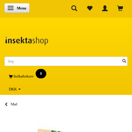
Skifte navigation
Menu
0
Indkøbskurv
DKK
Møl