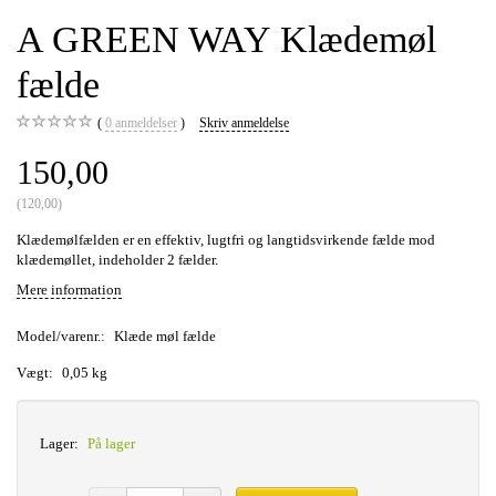
A GREEN WAY Klædemøl
fælde
0
anmeldelser
Skriv anmeldelse
150,00
(
120,00
)
Klædemølfælden er en effektiv, lugtfri og langtidsvirkende fælde mod
klædemøllet, indeholder 2 fælder.
Mere information
Model/varenr.:
Klæde møl fælde
Vægt:
0,05 kg
Lager:
På lager