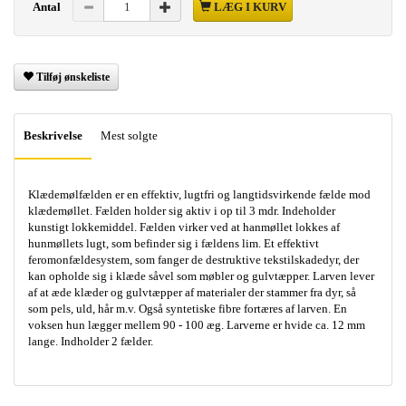
Antal
LÆG I KURV
Tilføj ønskeliste
Beskrivelse
Mest solgte
Klædemølfælden er en effektiv, lugtfri og langtidsvirkende fælde mod
klædemøllet. Fælden holder sig aktiv i op til 3 mdr. Indeholder
kunstigt lokkemiddel. Fælden virker ved at hanmøllet lokkes af
hunmøllets lugt, som befinder sig i fældens lim. Et effektivt
feromonfældesystem, som fanger de destruktive tekstilskadedyr, der
kan opholde sig i klæde såvel som møbler og gulvtæpper. Larven lever
af at æde klæder og gulvtæpper af materialer der stammer fra dyr, så
som pels, uld, hår m.v. Også syntetiske fibre fortæres af larven. En
voksen hun lægger mellem 90 - 100 æg. Larverne er hvide ca. 12 mm
lange. Indholder 2 fælder.