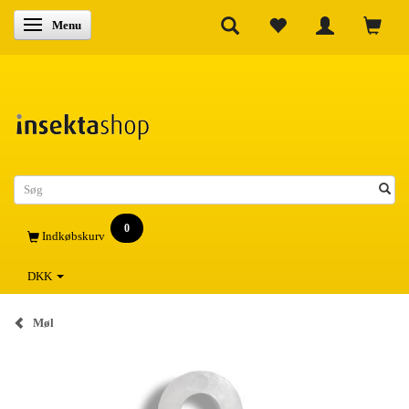
Skifte navigation
Menu
0
Indkøbskurv
DKK
Møl