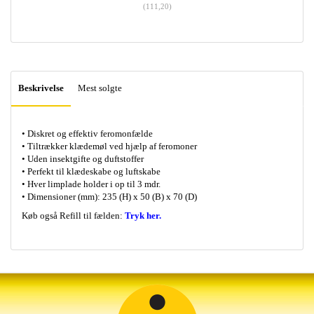
(
111,20
)
Beskrivelse
Mest solgte
• Diskret og effektiv feromonfælde
• Tiltrækker klædemøl ved hjælp af feromoner
• Uden insektgifte og duftstoffer
• Perfekt til klædeskabe og luftskabe
• Hver limplade holder i op til 3 mdr.
• Dimensioner (mm): 235 (H) x 50 (B) x 70 (D)
Køb også Refill til fælden:
Tryk her.