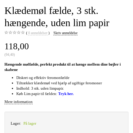
Klædemøl fælde, 3 stk.
hængende, uden lim papir
0
anmeldelser
Skriv anmeldelse
118,00
(
94,40
)
Hængende mølfælde, perfekt produkt til at hænge mellem dine bøjler i
skabene
Diskret og effektiv feromonfælde
Tiltrækker klædemøl ved hjælp af ugiftige feromoner
Indhold: 3 stk. uden limpapir.
Køb Lim papir til fælden:
Tryk her.
Mere information
Lager:
På lager