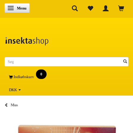
Skifte navigation
Menu
0
Indkøbskurv
DKK
Mus