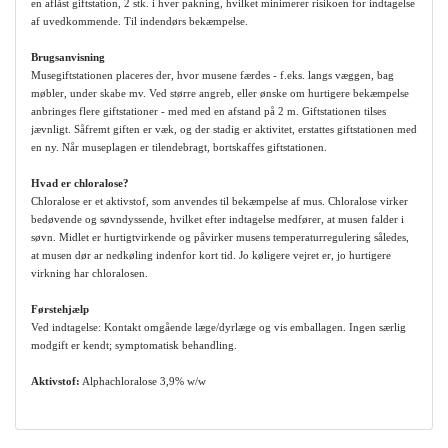
en aflåst giftstation, 2 stk. i hver pakning, hvilket minimerer risikoen for indtagelse
af uvedkommende. Til indendørs bekæmpelse.
Brugsanvisning
Musegiftstationen placeres der, hvor musene færdes - f.eks. langs væggen, bag
møbler, under skabe mv. Ved større angreb, eller ønske om hurtigere bekæmpelse
anbringes flere giftstationer - med med en afstand på 2 m. Giftstationen tilses
jævnligt. Såfremt giften er væk, og der stadig er aktivitet, erstattes giftstationen med
en ny. Når museplagen er tilendebragt, bortskaffes giftstationen.
Hvad er chloralose?
Chloralose er et aktivstof, som anvendes til bekæmpelse af mus. Chloralose virker
bedøvende og søvndyssende, hvilket efter indtagelse medfører, at musen falder i
søvn. Midlet er hurtigtvirkende og påvirker musens temperaturregulering således,
at musen dør ar nedkøling indenfor kort tid. Jo køligere vejret er, jo hurtigere
virkning har chloralosen.
Førstehjælp
Ved indtagelse: Kontakt omgående læge/dyrlæge og vis emballagen. Ingen særlig
modgift er kendt; symptomatisk behandling.
Aktivstof:
Alphachloralose 3,9% w/w