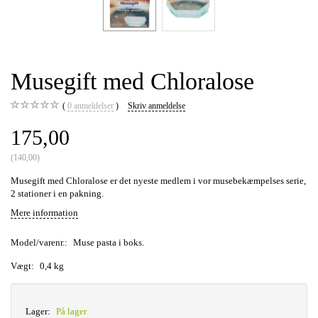
Musegift med Chloralose
0
anmeldelser
Skriv anmeldelse
175,00
(
140,00
)
Musegift med Chloralose er det nyeste medlem i vor musebekæmpelses serie,
2 stationer i en pakning.
Mere information
Model/varenr.:
Muse pasta i boks.
Vægt:
0,4 kg
Lager:
På lager