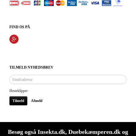
FIND OS PÅ
TILMELD NYHEDSBREV
Email-
adresse
Hesteklipper
Tilmeld
Afmeld
Besøg også
Insekta.dk
,
Duebekæmperen.dk
og