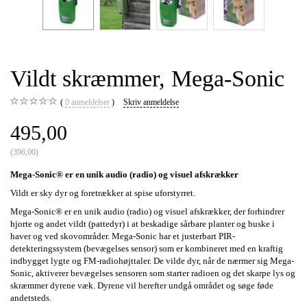
Vildt skræmmer, Mega-Sonic
0
anmeldelser
Skriv anmeldelse
495,00
(
396,00
)
Mega-Sonic® er en unik audio (radio) og visuel afskrækker
Vildt er sky dyr og foretrækker at spise uforstyrret.
Mega-Sonic® er en unik audio (radio) og visuel afskrækker, der forhindrer
hjorte og andet vildt (pattedyr) i at beskadige sårbare planter og buske i
haver og ved skovområder. Mega-Sonic har et justerbart PIR-
detekteringssystem (bevægelses sensor) som er kombineret med en kraftig
indbygget lygte og FM-radiohøjttaler. De vilde dyr, når de nærmer sig Mega-
Sonic, aktiverer bevægelses sensoren som starter radioen og det skarpe lys og
skræmmer dyrene væk. Dyrene vil herefter undgå området og søge føde
andetsteds.