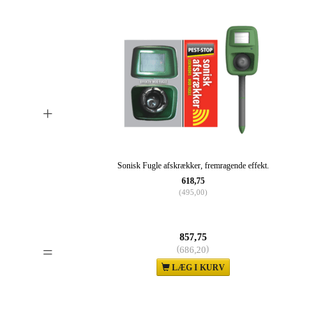
+
Sonisk Fugle afskrækker, fremragende effekt.
618,75
(
495,00
)
857,75
=
(
)
686,20
LÆG I KURV