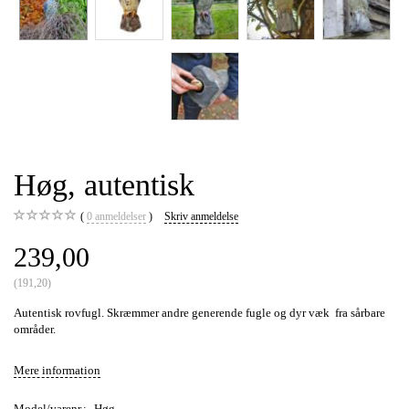
Høg, autentisk
0
anmeldelser
Skriv anmeldelse
239,00
(
191,20
)
Autentisk rovfugl. Skræmmer andre generende fugle og dyr væk fra sårbare
områder.
Mere information
Model/varenr.:
Høg