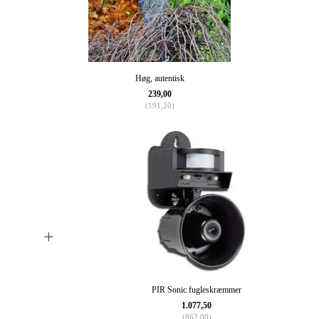
Høg, autentisk
239,00
(
191,20
)
+
PIR Sonic fugleskræmmer
1.077,50
(
862,00
)