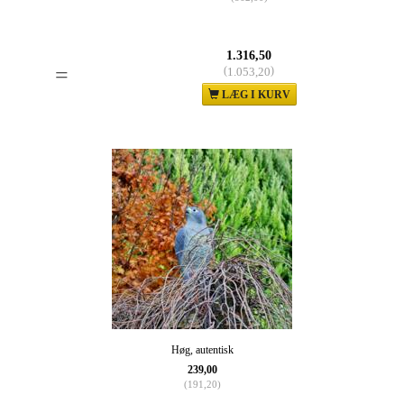
1.316,50
=
(
)
1.053,20
LÆG I KURV
Høg, autentisk
239,00
(
191,20
)