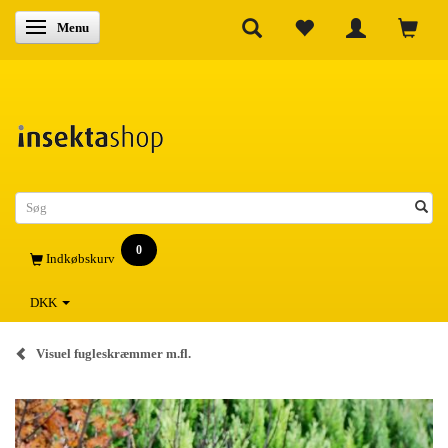
Skifte navigation
Menu
0
Indkøbskurv
DKK
Visuel fugleskræmmer m.fl.