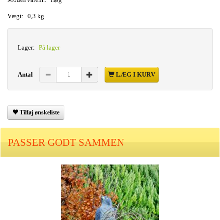
Vægt:
0,3 kg
Lager:
På lager
Antal
LÆG I KURV
Tilføj ønskeliste
PASSER GODT SAMMEN