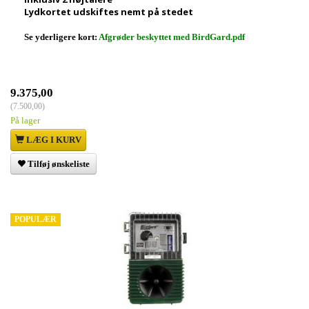
Lydkortet udskiftes nemt på stedet
Se yderligere kort:
Afgrøder beskyttet med BirdGard.pdf
9.375,00
(
7.500,00
)
På lager
LÆG I KURV
Tilføj ønskeliste
POPULÆR