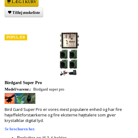
LÆG I KURV
Tilføj ønskeliste
POPULÆR
Birdgard Super Pro
Model/varenr.:
Birdgard super pro
Bird Gard Super Pro er vores mest populære enhed og har fire
højeffektforstærkerne og fire eksterne højttalere som giver
krystalklar digital lyd.
Se brochuren her.
Beskytter op til 2.4 hektar