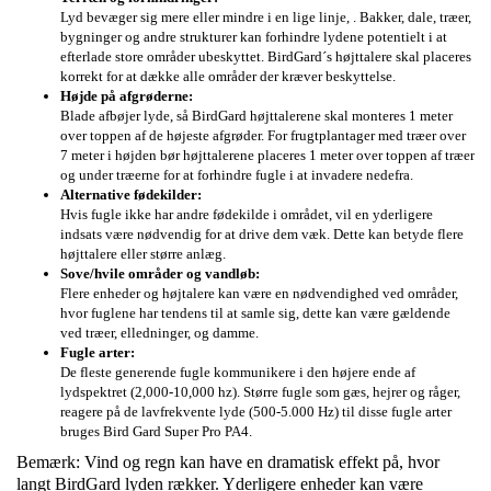
Lyd bevæger sig mere eller mindre i en lige linje, . Bakker, dale, træer,
bygninger og andre strukturer kan forhindre lydene potentielt i at
efterlade store områder ubeskyttet. BirdGard´s højttalere skal placeres
korrekt for at dække alle områder der kræver beskyttelse.
Højde på afgrøderne:
Blade afbøjer lyde, så BirdGard højttalerene skal monteres 1 meter
over toppen af de højeste afgrøder. For frugtplantager med træer over
7 meter i højden bør højttalerene placeres 1 meter over toppen af træer
og under træerne for at forhindre fugle i at invadere nedefra.
Alternative fødekilder:
Hvis fugle ikke har andre fødekilde i området, vil en yderligere
indsats være nødvendig for at drive dem væk. Dette kan betyde flere
højttalere eller større anlæg.
Sove/hvile områder og vandløb:
Flere enheder og højtalere kan være en nødvendighed ved områder,
hvor fuglene har tendens til at samle sig, dette kan være gældende
ved træer, elledninger, og damme.
Fugle arter:
De fleste generende fugle kommunikere i den højere ende af
lydspektret (2,000-10,000 hz). Større fugle som gæs, hejrer og råger,
reagere på de lavfrekvente lyde (500-5.000 Hz) til disse fugle arter
bruges Bird Gard Super Pro PA4.
Bemærk: Vind og regn kan have en dramatisk effekt på, hvor
langt BirdGard lyden rækker. Yderligere enheder kan være