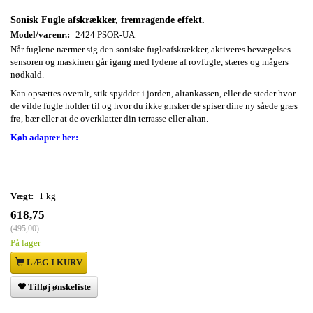
Sonisk Fugle afskrækker, fremragende effekt.
Model/varenr.:
2424 PSOR-UA
Når fuglene nærmer sig den soniske fugleafskrækker, aktiveres bevægelses
sensoren og maskinen går igang med lydene af rovfugle, stæres og mågers
nødkald.
Kan opsættes overalt, stik spyddet i jorden, altankassen, eller de steder hvor
de vilde fugle holder til og hvor du ikke ønsker de spiser dine ny såede græs
frø, bær eller at de overklatter din terrasse eller altan.
Køb adapter her:
Vægt:
1 kg
618,75
(
495,00
)
På lager
LÆG I KURV
Tilføj ønskeliste