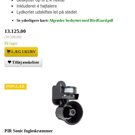
Inkluderet 4 højtalere
Lydkortet udskiftes let på stedet
Se yderligere kort:
Afgrøder beskyttet med BirdGard.pdf
13.125,00
(
10.500,00
)
På lager
LÆG I KURV
Tilføj ønskeliste
POPULÆR
PIR Sonic fugleskræmmer