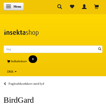
Skifte navigation
Menu
0
Indkøbskurv
DKK
Fugleafskrækkere med lyd
BirdGard