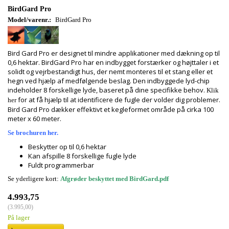
BirdGard Pro
Model/varenr.:
BirdGard Pro
Bird Gard Pro er designet til mindre applikationer med dækning op til
0,6 hektar. BirdGard Pro har en indbygget forstærker og højttaler i et
solidt og vejrbestandigt hus, der nemt monteres til et stang eller et
hegn ved hjælp af medfølgende beslag. Den indbyggede lyd-chip
indeholder 8 forskellige lyde, baseret på dine specifikke behov.
Klik
for at få hjælp til at identificere de fugle der volder dig problemer.
her
Bird Gard Pro dækker effektivt et kegleformet område på cirka 100
meter x 60 meter.
Se brochuren her.
Beskytter op til 0,6 hektar
Kan afspille 8 forskellige fugle lyde
Fuldt programmerbar
Se yderligere kort:
Afgrøder beskyttet med BirdGard.pdf
4.993,75
(
3.995,00
)
På lager