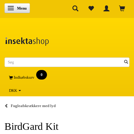
Skifte navigation
Menu
0
Indkøbskurv
DKK
Fugleafskrækkere med lyd
BirdGard Kit