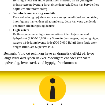
Hvis fugle ikke har andre fødekilde i området, vil en yderligere
indsats være nødvendig for at drive dem væk. Dette kan betyde flere
højttalere eller større anlæg.
Sove/hvile områder og vandløb:
Flere enheder og højtalere kan være en nødvendighed ved områder,
hvor fuglene har tendens til at samle sig, dette kan være gældende
ved træer, elledninger, og damme.
Fugle arter:
De fleste generende fugle kommunikere i den højere ende af
lydspektret (2,000-10,000 hz). Større fugle som gæs, hejrer og råger,
reagere på de lavfrekvente lyde (500-5.000 Hz) til disse fugle arter
bruges Bird Gard Super Pro PA4.
Bemærk: Vind og regn kan have en dramatisk effekt på, hvor
langt BirdGard lyden rækker. Yderligere enheder kan være
nødvendig, hvor stærk vind hyppigt fremkommer.