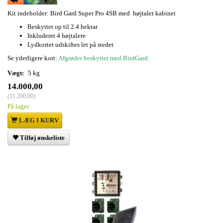
Kit indeholder: Bird Gard Super Pro 4SB med højtaler kabinet
Beskytter op til 2.4 hektar
Inkluderet 4 højtalere
Lydkortet udskiftes let på stedet
Se yderligere kort:
Afgrøder beskyttet med BirdGard.
Vægt:
5 kg
14.000,00
(
11.200,00
)
På lager
LÆG I KURV
Tilføj ønskeliste