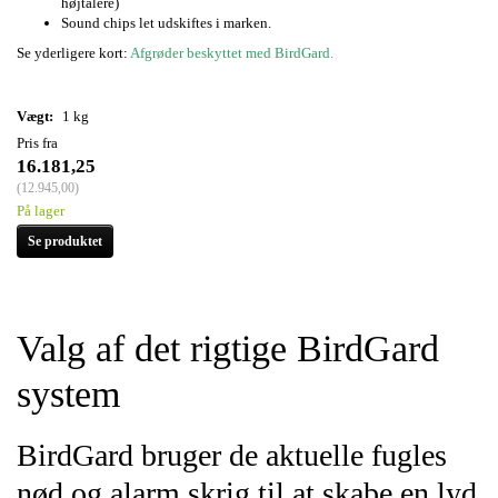
højtalere)
Sound chips let udskiftes i marken.
Se yderligere kort:
Afgrøder beskyttet med BirdGard.
Vægt:
1 kg
Pris fra
16.181,25
(
12.945,00
)
På lager
Se produktet
Valg af det rigtige BirdGard
system
BirdGard bruger de aktuelle fugles
nød og alarm skrig til at skabe en lyd