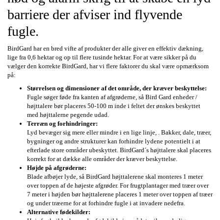
barriere der afviser ind flyvende
fugle.
BirdGard har en bred vifte af produkter der alle giver en effektiv dækning,
lige fra 0,6 hektar og op til flere tusinde hektar. For at være sikker på du
vælger den korrekte BirdGard, har vi flere faktorer du skal være opmærksom
på:
Størrelsen og dimensioner af det område, der kræver beskyttelse:
Fugle søger føde fra kanten af afgrøderne, så Bird Gard enheder /
højttalere bør placeres 50-100 m inde i feltet der ønskes beskyttet
med højttalerne pegende udad.
Terræn og forhindringer:
Lyd bevæger sig mere eller mindre i en lige linje, . Bakker, dale, træer,
bygninger og andre strukturer kan forhindre lydene potentielt i at
efterlade store områder ubeskyttet. BirdGard´s højttalere skal placeres
korrekt for at dække alle områder der kræver beskyttelse.
Højde på afgrøderne:
Blade afbøjer lyde, så BirdGard højttalerene skal monteres 1 meter
over toppen af de højeste afgrøder. For frugtplantager med træer over
7 meter i højden bør højttalerene placeres 1 meter over toppen af træer
og under træerne for at forhindre fugle i at invadere nedefra.
Alternative fødekilder: