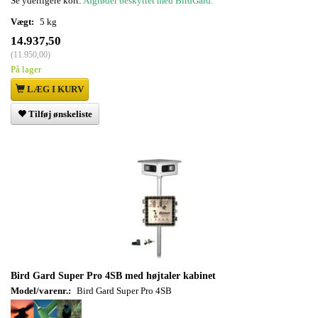
Se yderligere kort:
Afgrøder beskyttet med BirdGard.
Vægt:
5 kg
14.937,50
(
11.950,00
)
På lager
LÆG I KURV
Tilføj ønskeliste
Bird Gard Super Pro 4SB med højtaler kabinet
Model/varenr.:
Bird Gard Super Pro 4SB