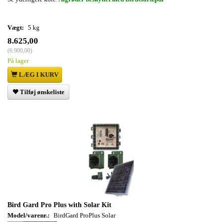
Vægt:
5 kg
8.625,00
(
6.900,00
)
På lager
LÆG I KURV
Tilføj ønskeliste
Bird Gard Pro Plus with Solar Kit
Model/varenr.:
BirdGard ProPlus Solar