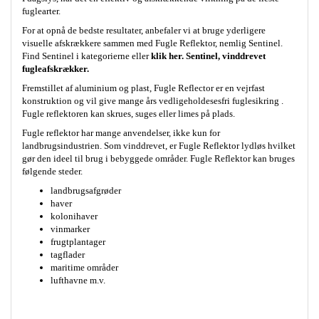
fuglearter.
For at opnå de bedste resultater, anbefaler vi at bruge yderligere
visuelle afskrækkere sammen med Fugle Reflektor, nemlig Sentinel.
Find Sentinel i kategorierne eller
klik her. Sentinel, vinddrevet
fugleafskrækker.
Fremstillet af aluminium og plast, Fugle Reflector er en vejrfast
konstruktion og vil give mange års vedligeholdesesfri fuglesikring .
Fugle reflektoren kan skrues, suges eller limes på plads.
Fugle reflektor har mange anvendelser, ikke kun for
landbrugsindustrien. Som vinddrevet, er Fugle Reflektor lydløs hvilket
gør den ideel til brug i bebyggede områder. Fugle Reflektor kan bruges
følgende steder.
landbrugsafgrøder
haver
kolonihaver
vinmarker
frugtplantager
tagflader
maritime områder
lufthavne m.v.