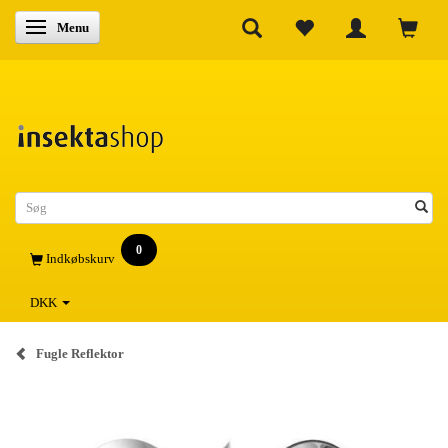
Skifte navigation
Menu
0
Indkøbskurv
DKK
Fugle Reflektor