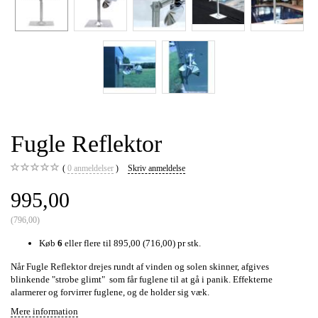
Fugle Reflektor
0
anmeldelser
Skriv anmeldelse
995,00
(
796,00
)
Køb
6
eller flere til
895,00
(
716,00
)
pr stk.
Når Fugle Reflektor drejes rundt af vinden og solen skinner, afgives
blinkende "strobe glimt" som får fuglene til at gå i panik. Effekterne
alarmerer og forvirrer fuglene, og de holder sig væk.
Mere information