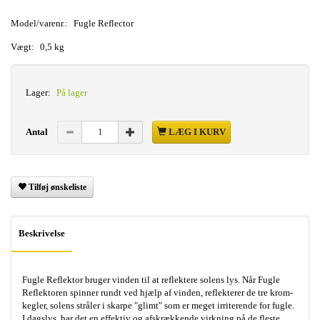
Model/varenr.:
Fugle Reflector
Vægt:
0,5 kg
Lager:
På lager
Antal
LÆG I KURV
Tilføj ønskeliste
Beskrivelse
Fugle Reflektor bruger vinden til at reflektere solens lys. Når Fugle
Reflektoren spinner rundt ved hjælp af vinden, reflekterer de tre krom-
kegler, solens stråler i skarpe "glimt" som er meget irriterende for fugle.
I dagslys, har det en effektiv og afskrækkende virkning på de fleste