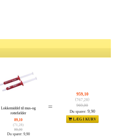
959,10
(
)
767,28
=
969,00
Lokkemiddel til mus-og
9,90
Du sparer:
rottefælder
LÆG I KURV
89,10
(
71,28
)
99,00
Du sparer:
9,90