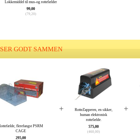
Lokkemiddel til mus-og rottefælder
99,00
(
79,20
)
SSER GODT SAMMEN
+
+
RotteZapperen, en sikker,
human elektronisk
rottefælde.
ottefælde, flerefangst PSRM
575,00
CAGE
(
460,00
)
295,00