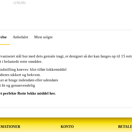
(
236,00
)
else
Anbefalet
Mest solgte
lvaniseret stål bur med dets
geniale tragt, er designet så der kan fanges op til 15 r
i belastede rotte områder..
indstilling kræves: blot tilfør lokkemiddel
res sikkert og bekvem.
 at bruge indendørs eller udendørs
t
fri og
genanvendelig
t perfekte Rotte lokke middel her.
RMATIONER
KONTO
BETAL