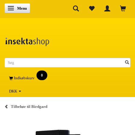
Skifte navigation
Menu
0
Indkøbskurv
DKK
Tilbehør til Birdgard