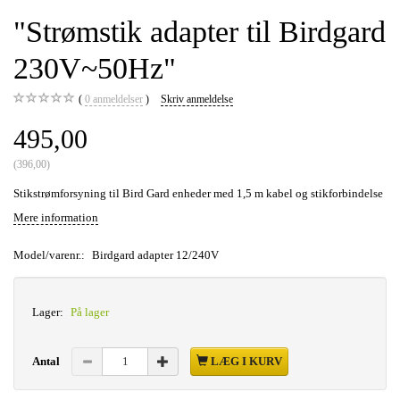
"Strømstik adapter til Birdgard
230V~50Hz"
0
anmeldelser
Skriv anmeldelse
495,00
(
396,00
)
Stikstrømforsyning til Bird Gard enheder med 1,5 m kabel og stikforbindelse
Mere information
Model/varenr.:
Birdgard adapter 12/240V
Lager:
På lager
Antal
LÆG I KURV