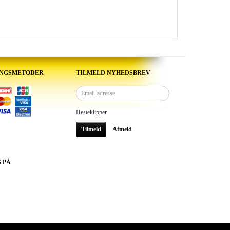
INGSMETODER
TILMELD NYHEDSBREV
Email-
adresse
Hesteklipper
Tilmeld
Afmeld
S PÅ