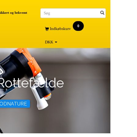
 sikkert og bekvemt
0
Indkøbskurv
DKK
Rottefælde
GOODNATURE