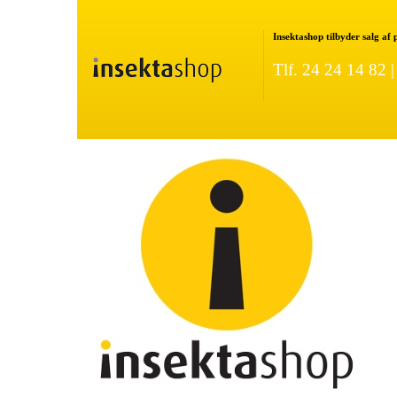
Insektashop tilbyder salg af
Tlf. 24 24 14 82 
ture Rottefælde
LÆS MERE OM GOODNATURE