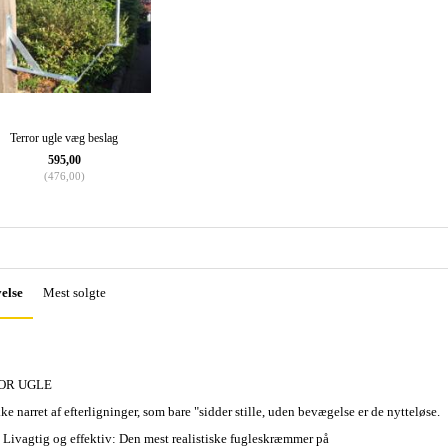
Terror ugle væg beslag
595,00
(
476,00
)
else
Mest solgte
OR UGLE
ke narret af efterligninger, som bare "sidder stille, uden bevægelse er de nytteløse.
Livagtig og effektiv: Den mest realistiske fugleskræmmer på