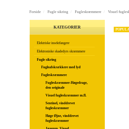
Forside
Fugle sikring
Fugleskræmmere
Visuel fugle
KATEGORIER
POPUL
Elektriske insektfangere
Elektroniske skadedyrs skræmmere
Fugle sikring
Fugleafskrækkere med lyd
Fugleskræmmere
Fugleskræmmer-Høgedrage,
den originale
Visuel fugleskræmmer m.fl.
Sentinel, vinddrevet
fugleskræmmer
Høge Øjne, vinddrevet
fugleskræmmer
Jægeren, Visuel