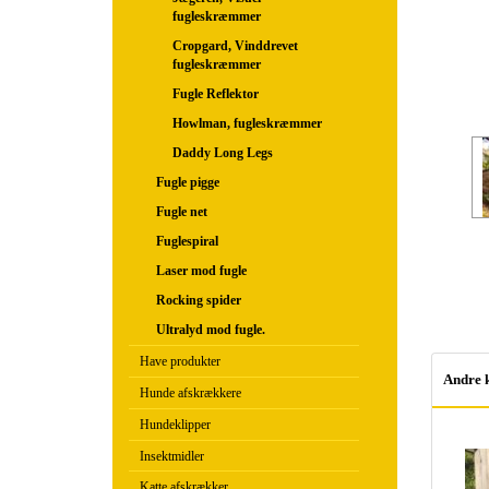
fugleskræmmer
Cropgard, Vinddrevet
fugleskræmmer
Fugle Reflektor
Howlman, fugleskræmmer
Daddy Long Legs
Fugle pigge
Fugle net
Fuglespiral
Laser mod fugle
Rocking spider
Ultralyd mod fugle.
Have produkter
Andre 
Hunde afskrækkere
Hundeklipper
Insektmidler
Katte afskrækker