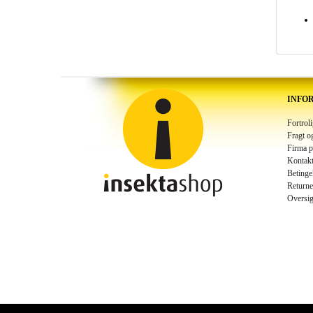
INFO
Fortrol
Fragt o
Firma p
Kontakt
Betinge
Returne
Oversig