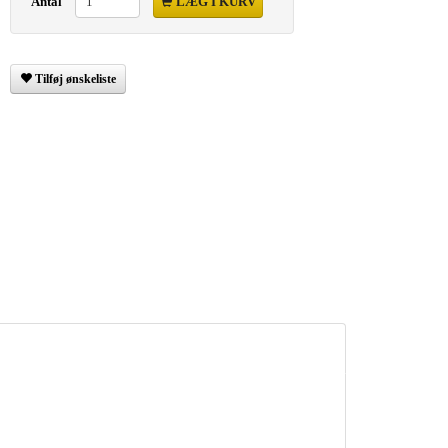
Antal
LÆG I KURV
Tilføj ønskeliste