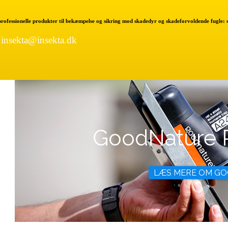
 professionelle produkter til bekæmpelse og sikring mod skadedyr og skadeforvoldende fugle:
|
insekta@insekta.dk
GoodNature 
LÆS MERE OM 