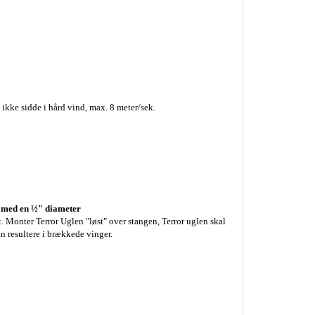
ikke sidde i hård vind, max. 8 meter/sek.
ng med en ½" diameter
t. Monter Terror Uglen "løst" over stangen, Terror uglen skal
n resultere i brækkede vinger.