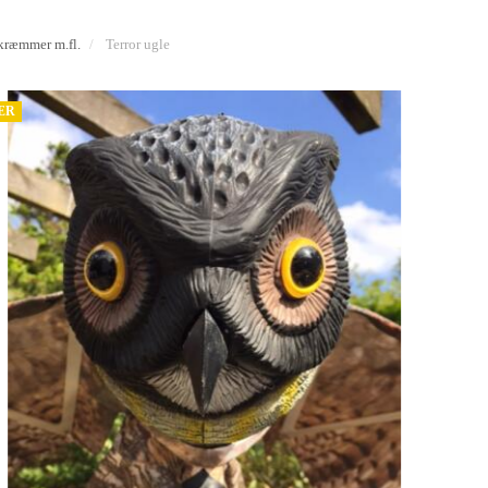
skræmmer m.fl.
Terror ugle
ÆR