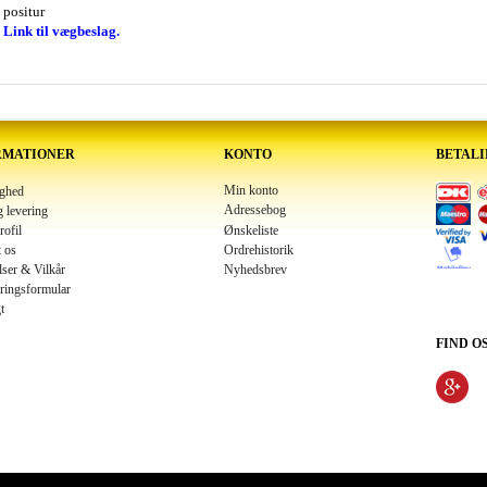
positur
Link til vægbeslag.
RMATIONER
KONTO
BETAL
Min konto
ighed
Adressebog
g levering
Ønskeliste
rofil
 os
Ordrehistorik
lser & Vilkår
Nyhedsbrev
ringsformular
t
FIND O