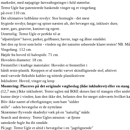
markedet, med nøjagtige farveaftegninger i fuld størrelse.
Terror Ugle har patenterede baskende vinger og et vingefang
på over 110 cm.
Det ultimative luftbårne rovdyr: Stor hornugle - det mest
frygtede rovdyr, fanger og spiser næsten alt, der bevæger sig, inklusiv duer,
stære, gæs, gnavere, kaniner og egern.
Utrættelig: Terror Ugle er perfekt til at
"afpatruljere" haver, parker, golfbaner, havne, tage og åbne områder.
Sæt den op hvor som helst - vinden og det naturtro udseende klarer resten! NB. Må 
Vingefang: 112 cm.
Højde fra hoved til halespids: 71 cm.
Hovedets diameter: 18 cm.
Fremstillet i kraftige materialer: Hovedet er fremstillet i
hårdt resin-plastik. Kroppen er af stærkt vævet skindlignende stof, afstivet
med vævede fleksible kabler og nittede plastikstivere
Inkluderet: Hoved, vinger og krop
Montering: Placeres på det originale vægbeslag (ikke inkluderet) eller en sta
(12,7 mm.) Ikke inkluderet. Terror uglen må IKKE skrues fast til stangen eller ande
kunne dreje i vinden, kan den ikke det, belastes den for meget sideværts hvilket ka
Bliv ikke narret af efterligninger, som bare "sidder
stille" - uden bevægelse er de nytteløse
Skræmmer flyvende skadedyr væk på en "naturlig" måde.
Search and destroy: Terror Ugles mission - at fjerne
uønskede fugle fra dit område.
På jagt: Terror Ugle er altid i bevægelse i en "jagtlignende"