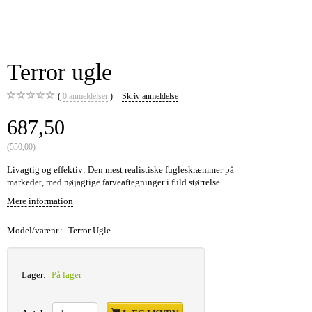
Terror ugle
0
anmeldelser
Skriv anmeldelse
687,50
(
550,00
)
Livagtig og effektiv: Den mest realistiske fugleskræmmer på
markedet, med nøjagtige farveaftegninger i fuld størrelse
Mere information
Model/varenr.:
Terror Ugle
Lager:
På lager