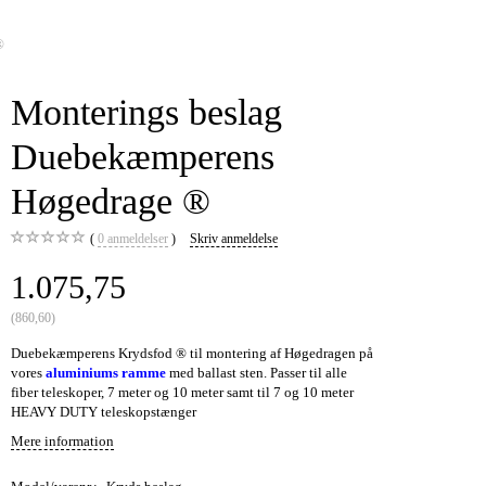
®
Monterings beslag
Duebekæmperens
Høgedrage ®
0
anmeldelser
Skriv anmeldelse
1.075,75
(
860,60
)
Duebekæmperens Krydsfod ® til montering af Høgedragen på
vores
aluminiums ramme
med ballast sten. Passer til alle
fiber teleskoper, 7 meter og 10 meter samt til 7 og 10 meter
HEAVY DUTY teleskopstænger
Mere information