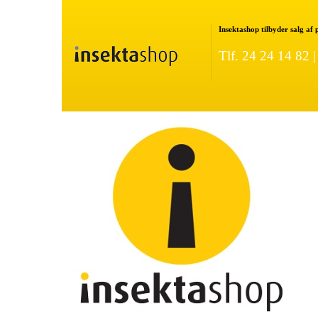
Insektashop tilbyder salg af
Tlf. 24 24 14 82 
ture Rottefælde
LÆS MERE OM GOODNATURE