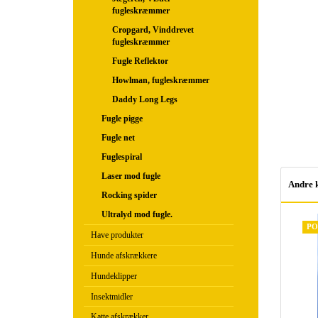
fugleskræmmer
Cropgard, Vinddrevet
fugleskræmmer
Fugle Reflektor
Howlman, fugleskræmmer
Daddy Long Legs
Fugle pigge
Fugle net
Fuglespiral
Laser mod fugle
Andre 
Rocking spider
Ultralyd mod fugle.
PO
Have produkter
Hunde afskrækkere
Hundeklipper
Insektmidler
Katte afskrækker