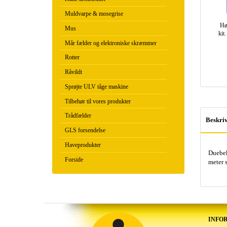
Muldvarpe & mosegrise
Hø
Mus
kit
Mår fælder og elektroniske skræmmer
Rotter
Råvildt
Sprøjte ULV tåge maskine
Tilbehør til vores produkter
Trådfælder
Beskriv
GLS forsendelse
Haveprodukter
Duebek
Forside
meter 
INFO