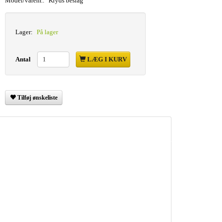
Model/varenr.:
Kryds beslag
Lager:
På lager
Antal
LÆG I KURV
Tilføj ønskeliste