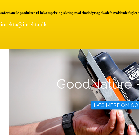
 professionelle produkter til bekæmpelse og sikring mod skadedyr og skadeforvoldende fugle:
|
insekta@insekta.dk
GoodNature 
LÆS MERE OM 