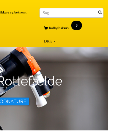
 sikkert og bekvemt
0
Indkøbskurv
DKK
Rottefælde
GOODNATURE