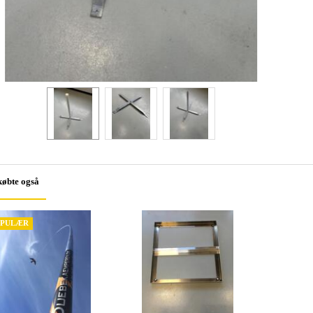
købte også
PULÆR