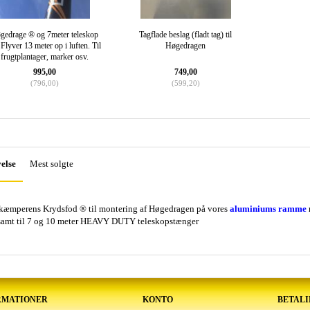
gedrage ® og 7meter teleskop
Tagflade beslag (fladt tag) til
. Flyver 13 meter op i luften. Til
Høgedragen
frugtplantager, marker osv.
995,00
749,00
(
796,00
)
(
599,20
)
else
Mest solgte
æmperens Krydsfod ® til montering af Høgedragen på vores
aluminiums ramme
samt til 7 og 10 meter HEAVY DUTY teleskopstænger
RMATIONER
KONTO
BETAL