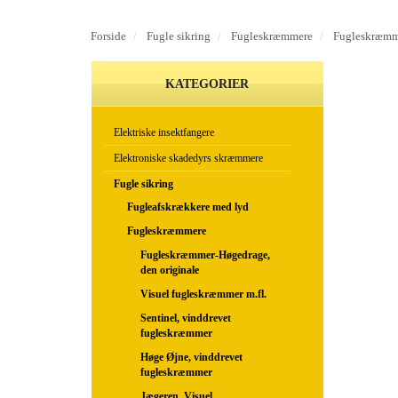
Forside
Fugle sikring
Fugleskræmmere
Fugleskræmme
KATEGORIER
Elektriske insektfangere
Elektroniske skadedyrs skræmmere
Fugle sikring
Fugleafskrækkere med lyd
Fugleskræmmere
Fugleskræmmer-Høgedrage,
den originale
Visuel fugleskræmmer m.fl.
Sentinel, vinddrevet
fugleskræmmer
Høge Øjne, vinddrevet
fugleskræmmer
Jægeren, Visuel